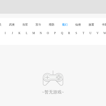
关
武侠
当官
宫斗
塔防
魔幻
仙侠
放置
卡
I
J
K
L
M
N
O
P
Q
R
S
T
U
V
W
~暂无游戏~