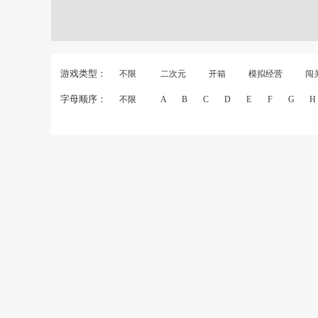
游戏类型：
不限
二次元
开箱
模拟经营
闯
字母顺序：
不限
A
B
C
D
E
F
G
H