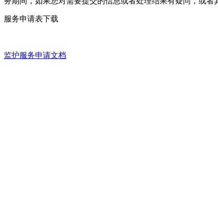
务期间，如果您对需要提交的信息或者处理结果有疑问，或者
服务申请表下载
监护服务申请文档
表单内容
附件表一：监护人信息表明书
附件表二：被监护人信息表明书
附件表三：家长监督申请书
监护通道
监护热线：