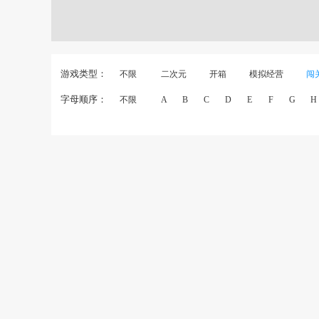
游戏类型：
不限
二次元
开箱
模拟经营
闯
字母顺序：
不限
A
B
C
D
E
F
G
H