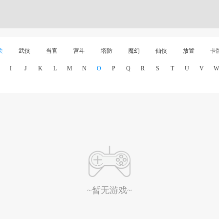
关
武侠
当官
宫斗
塔防
魔幻
仙侠
放置
卡
I
J
K
L
M
N
O
P
Q
R
S
T
U
V
W
~暂无游戏~