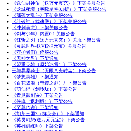
《诛仙封神传（送万元真充）》下架关服公告
《龙城秘境（吞噬星空0.1折）》下架关服公告
《部落大乱斗》下架关服公告
《斗破神（武魂殿）》下架关服公告
《冲刺萌龙》下架关服公告
《剑与少年》内置0.1 关服公告
《狂斩之刃（送万元真充）》关服下架公告
《灵武世界-送VIP掉元宝》关服公告
《守护者们》停服公告
《无神之界》下架通知
《盟重英雄（原始冰雪）》下架公告
王与异界骑士（无限真充转盘）下架公告
《梦想英雄》下架通知
《百花战姬（奇迹之剑）》下架公告
《萌仙记（剑玲珑）》下架公告
《青灵御剑诀》下架公告
《侠魂（返利版）》下架公告
《至尊传说》下架通知
《胡莱三国3（群英会）》下架通知
《英灵幻想(送万元元宝)》下架公告
《英雄训练师》下架公告