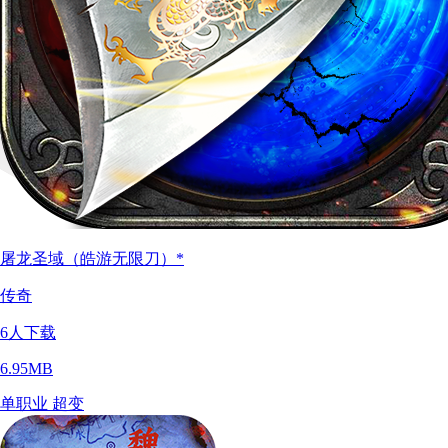
屠龙圣域（皓游无限刀）*
传奇
6
人下载
6.95MB
单职业
超变