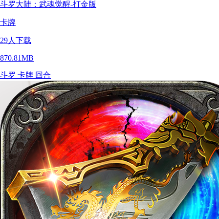
斗罗大陆：武魂觉醒-打金版
卡牌
29
人下载
870.81MB
斗罗
卡牌
回合