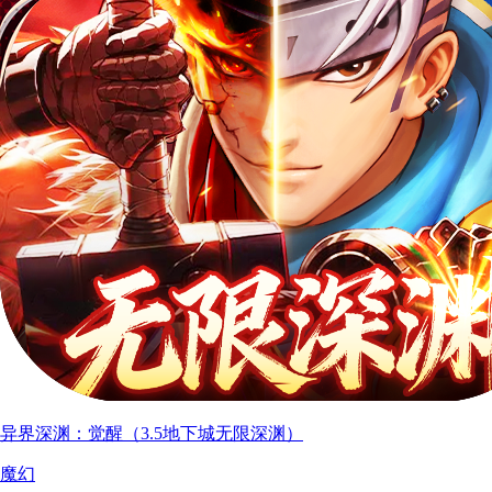
异界深渊：觉醒（3.5地下城无限深渊）
魔幻