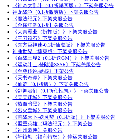
《神奇大乱斗（0.1折爆买版）》下架关服公告
神龙战争（0.1折激爽版）下架关服公告
《魔法纪元》下架关服公告
【金属狂潮0.1折】关服公告
《大秦霸业（折扣版）》下架关服公告
《三刀符石》下架关服公告
《东方巨神速-0.1折仙魔版》下架关服公告
神曲世界（壕爽版）下架关服公告
《百战三界2（0.1折送GM）》下架关服公告
《运动斗士-登陆送SSSR》下架关服公告
《至尊传说-硬核》下架公告
《天书奇谭》下架关服公告
《仙迹（0.1折版）》下架关服公告
《剑舞者们（0.1折任性氪）》下架关服公告
《天天迷城》下架关服公告
《热血暗黑》下架关服公告
《烈火皇城》下架关服公告
《萌战天下-妖灵契（0.1折版）》下架关服公告
《盟重英雄（玛法纪元）》下架公告
【神州豪侠】关服公告
《轩辕劫（福利特权）》停运关服公告