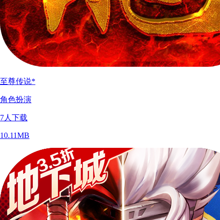
至尊传说*
角色扮演
7
人下载
10.11MB