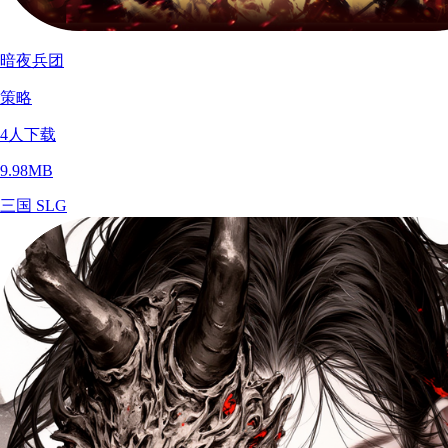
暗夜兵团
策略
4
人下载
9.98MB
三国
SLG