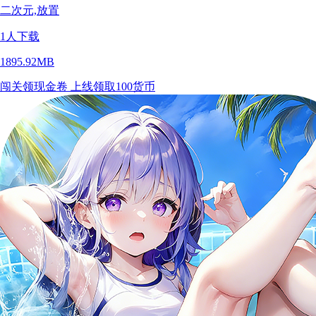
二次元,放置
1
人下载
1895.92MB
闯关领现金卷
上线领取100货币