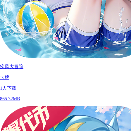
疾风大冒险
卡牌
1
人下载
865.32MB