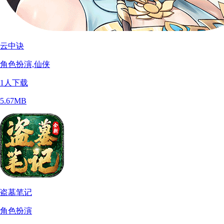
云中诀
角色扮演,仙侠
1
人下载
5.67MB
盗墓笔记
角色扮演