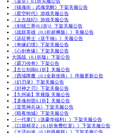
《圣堂》0.1折关服公告
《镇魂街：武魂觉醒》下架关服公告
《星空时代》游戏关服公告
《上古战纪》游戏关服公告
《剑镇三界(0.1折)》下架关服公告
《战鼓英雄（0.1折超爽版）》关服公告
《远征将士（送千抽）》关服公告
《奇缘幻境》下架关服公告
《心剑奇缘》下架关服公告
大国战（0.1折版）下架公告
《霸刀传奇》下架公告
【主公别闹0.1折】关服公告
《西域降魔（0.1全新坐骑）》停服更新公告
《幻刃录》下架关服公告
《封神之刃》下架关服公告
【九州谕】常规版 关服公告
【龙魂创世0.1折】关服公告
《蛮荒神兵诀》下架关服公告
《暗夜地城》下架关服公告
《一代掌门（送豪华福利）》下架关服公告
​《口袋精灵2（0.1折免费红宠）》下架关服公告
《大话仙途（0.1折终极版）》下架关服公告