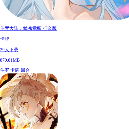
斗罗大陆：武魂觉醒-打金版
卡牌
29
人下载
870.81MB
斗罗
卡牌
回合